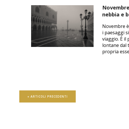
Novembre i
nebbia e b
Novembre è il
i paesaggi si
viaggio. È i
lontane dal 
propria essen
« ARTICOLI PRECEDENTI