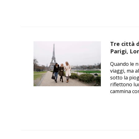
Tre città 
Parigi, Lo
Quando le nu
viaggi, ma a
sotto la piog
riflettono lu
cammina con 