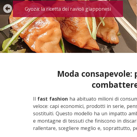
Gyoza: la ricetta dei ravioli giapponesi
Moda consapevole: p
combattere 
Il
fast fashion
ha abituato milioni di consum
veloce: capi economici, prodotti in serie, pe
sostituiti. Questo modello ha un impatto am
e montagne di tessuti che finiscono in disca
rallentare, scegliere meglio e, soprattutto, p