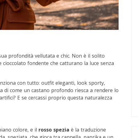
a profondità vellutata e chic. Non è il solito
 cioccolato fondente che catturano la luce senza
nziona con tutto: outfit eleganti, look sporty,
rta di come un castano profondo riesca a rendere lo
tifici? E se cercassi proprio questa naturalezza
iano colore, e il
rosso spezia
è la traduzione
da, speziata, che gioca tra cannella, paprika e un