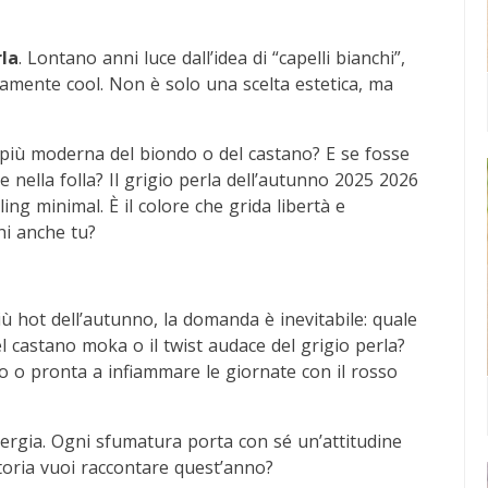
rla
. Lontano anni luce dall’idea di “capelli bianchi”,
tamente cool. Non è solo una scelta estetica, ma
 più moderna del biondo o del castano? E se fosse
 nella folla? Il grigio perla dell’autunno 2025 2026
ling minimal. È il colore che grida libertà e
hi anche tu?
iù hot dell’autunno, la domanda è inevitabile: quale
el castano moka o il twist audace del grigio perla?
ro o pronta a infiammare le giornate con il rosso
energia. Ogni sfumatura porta con sé un’attitudine
storia vuoi raccontare quest’anno?