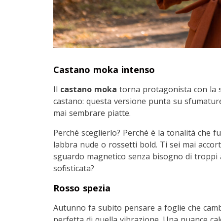
Castano moka intenso
Il
castano moka
torna protagonista con la su
castano: questa versione punta su sfumature
mai sembrare piatte.
Perché sceglierlo? Perché è la tonalità che fu
labbra nude o rossetti bold. Ti sei mai acco
sguardo magnetico senza bisogno di troppi ar
sofisticata?
Rosso spezia
Autunno fa subito pensare a foglie che camb
perfetta di quella vibrazione. Una nuance cal