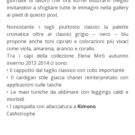
giornate di lavoro che ora vorrei illustrarvi meglio
invitandovi a sfogliare tutte le immagini nella gallery
ai piedi di questo post.
Nonostante i tagli piuttosto classici la palette
cromatica oltre ai classici grigio – nero – blu
propone anche toni cipriati e colorazioni più vivaci
come viola, amarena, arancio e corallo.
Tra i capi della collezione Elena Mirò autunno
inverno 2013 2014 ci sono:
• Il cappotto dal taglio classico con collo importante
• Il cardigan stile giacca chanel reinterpretato con
applicazioni sulle tasche
• Le maxi tuniche da abbinare con leggings caldi e
morbidi
• I capispalla con allacciatura a
Kimono
CatAstrophe