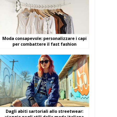
Moda consapevole: personalizzare i capi
per combattere il fast fashion
Dagli abiti sartoriali allo streetwear:
viaggio negli stili della moda italiana