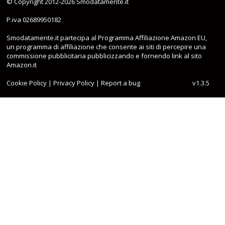
© Copyright 2012-2026
Smodatamente.it
P.iva 02689950182
Smodatamente.it partecipa al Programma Affiliazione Amazon EU,
un programma di affiliazione che consente ai siti di percepire una
commissione pubblicitaria pubblicizzando e fornendo link al sito
Amazon.it
Cookie Policy
|
Privacy Policy
|
Report a bug
v1.3.5