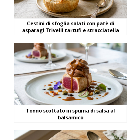
Cestini di sfoglia salati con patè di
asparagi Trivelli tartufi e stracciatella
Tonno scottato in spuma di salsa al
balsamico