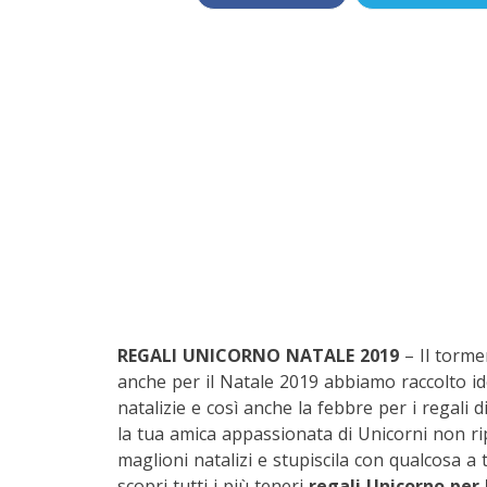
REGALI UNICORNO NATALE 2019
– Il torm
anche per il Natale 2019 abbiamo raccolto ide
natalizie e così anche la febbre per i regali di
la tua amica appassionata di Unicorni non rip
maglioni natalizi e stupiscila con qualcosa a
scopri tutti i più teneri
regali Unicorno per