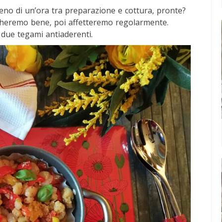
a meno di un’ora tra preparazione e cottura, pronte?
gheremo bene, poi affetteremo regolarmente.
 due tegami antiaderenti.