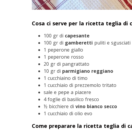
Cosa ci serve per la ricetta teglia d
100 gr di
capesante
100 gr di
gamberetti
puliti e sgusciati
1 peperone giallo
1 peperone rosso
20 gr di pangrattato
10 gr di
parmigiano reggiano
1 cucchiaino di timo
1 cucchiaio di prezzemolo tritato
sale e pepe a piacere
4 foglie di basilico fresco
½ bicchiere di
vino bianco secco
1 cucchiaio di olio evo
Come preparare la ricetta teglia di 