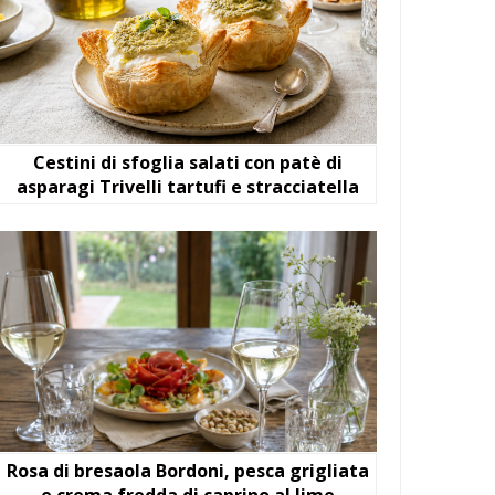
Cestini di sfoglia salati con patè di
asparagi Trivelli tartufi e stracciatella
Rosa di bresaola Bordoni, pesca grigliata