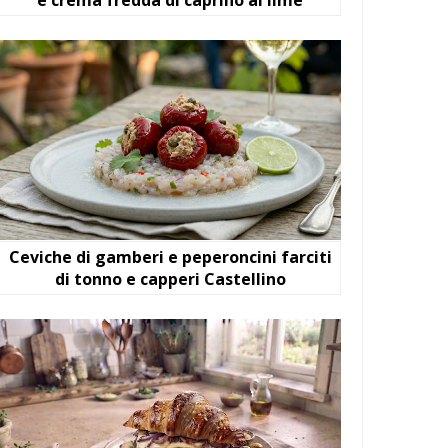
e crema fredda di caprino al lime
Ceviche di gamberi e peperoncini farciti
di tonno e capperi Castellino