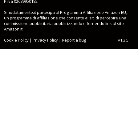
P.iva 02689950182
Smodatamente.it partecipa al Programma Affiliazione Amazon EU,
un programma di affiliazione che consente ai siti di percepire una
commissione pubblicitaria pubblicizzando e fornendo link al sito
Amazon.it
Cookie Policy
|
Privacy Policy
|
Report a bug
v1.3.5