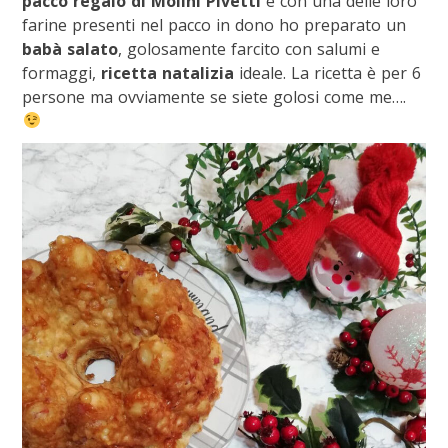
pacco regalo di Molini Pivetti
e con una delle loro
farine presenti nel pacco in dono ho preparato un
babà salato
, golosamente farcito con salumi e
formaggi,
ricetta natalizia
ideale. La ricetta è per 6
persone ma ovviamente se siete golosi come me….